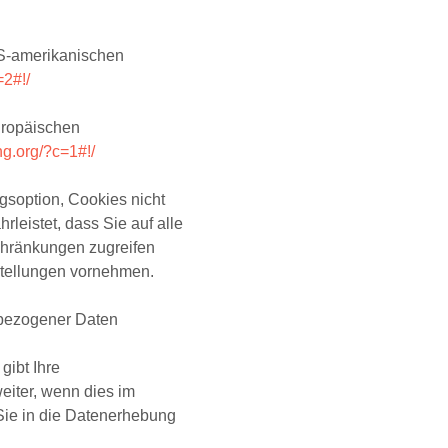
S-amerikanischen
=2#!/
uropäischen
ng.org/?c=1#!/
gsoption, Cookies nicht
rleistet, dass Sie auf alle
chränkungen zugreifen
tellungen vornehmen.
nbezogener Daten
gibt Ihre
iter, wenn dies im
Sie in die Datenerhebung