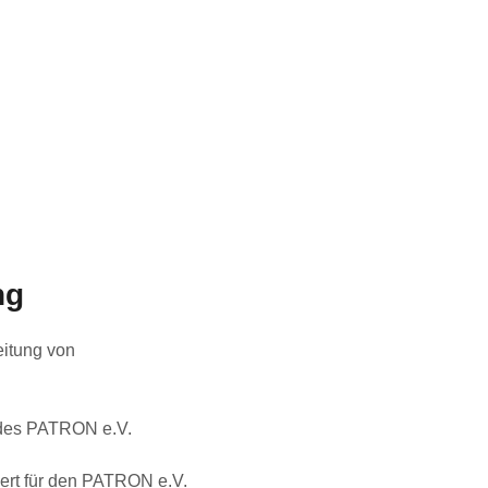
ng
eitung von
 des PATRON e.V.
ert für den PATRON e.V.