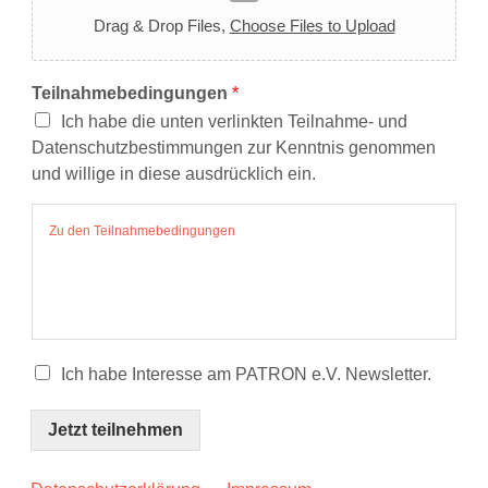
e
c
Drag & Drop Files,
Choose Files to Upload
e
/
R
e
Teilnahmebedingungen
*
g
Ich habe die unten verlinkten Teilnahme- und
i
o
Datenschutzbestimmungen zur Kenntnis genommen
n
und willige in diese ausdrücklich ein.
Zu den Teilnahmebedingungen
C
Ich habe Interesse am PATRON e.V. Newsletter.
h
e
Jetzt teilnehmen
c
k
b